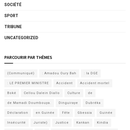
SOCIÉTÉ
SPORT
TRIBUNE
UNCATEGORIZED
PARCOURIR PAR THÈMES
(Communiqué)
: Amadou Oury Bah
: la DGE
: LE PREMIER MINISTRE
Accident
Accident mortel
Boké
Cellou Dalein Diallo
Culture
de
de Mamadi Doumbouya.
Dinguiraye
Dubréka
Déclaration
en Guinée
Fête
Gbessia
Guinée
Insécurité
Juriste)
Justice
Kankan
Kindia