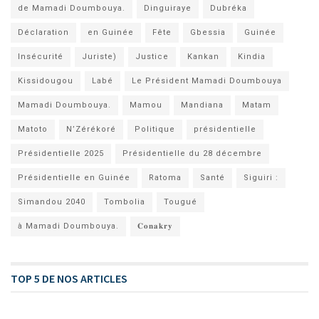
de Mamadi Doumbouya.
Dinguiraye
Dubréka
Déclaration
en Guinée
Fête
Gbessia
Guinée
Insécurité
Juriste)
Justice
Kankan
Kindia
Kissidougou
Labé
Le Président Mamadi Doumbouya
Mamadi Doumbouya.
Mamou
Mandiana
Matam
Matoto
N’Zérékoré
Politique
présidentielle
Présidentielle 2025
Présidentielle du 28 décembre
Présidentielle en Guinée
Ratoma
Santé
Siguiri :
Simandou 2040
Tombolia
Tougué
à Mamadi Doumbouya.
𝐂𝐨𝐧𝐚𝐤𝐫𝐲
TOP 5 DE NOS ARTICLES