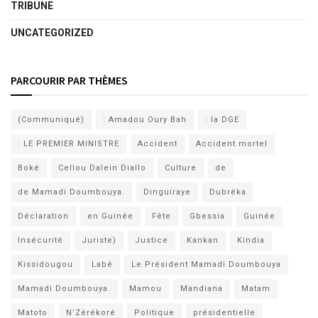
TRIBUNE
UNCATEGORIZED
PARCOURIR PAR THÈMES
(Communiqué)
: Amadou Oury Bah
: la DGE
: LE PREMIER MINISTRE
Accident
Accident mortel
Boké
Cellou Dalein Diallo
Culture
de
de Mamadi Doumbouya.
Dinguiraye
Dubréka
Déclaration
en Guinée
Fête
Gbessia
Guinée
Insécurité
Juriste)
Justice
Kankan
Kindia
Kissidougou
Labé
Le Président Mamadi Doumbouya
Mamadi Doumbouya.
Mamou
Mandiana
Matam
Matoto
N’Zérékoré
Politique
présidentielle