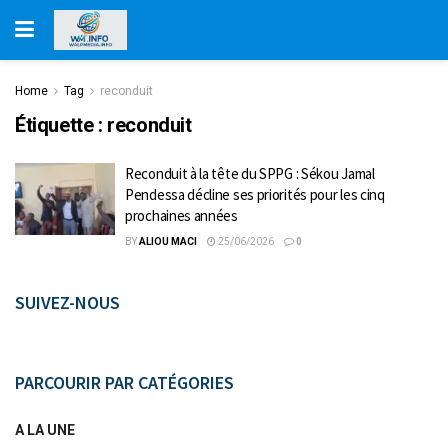
Home
Tag
reconduit
Étiquette :
reconduit
Reconduit à la tête du SPPG : Sékou Jamal
Pendessa décline ses priorités pour les cinq
prochaines années
BY
ALIOU MACI
25/06/2026
0
SUIVEZ-NOUS
PARCOURIR PAR CATÉGORIES
A LA UNE