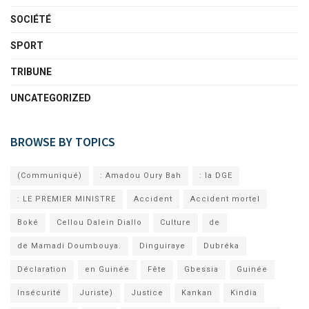
SOCIÉTÉ
SPORT
TRIBUNE
UNCATEGORIZED
BROWSE BY TOPICS
(Communiqué)
: Amadou Oury Bah
: la DGE
: LE PREMIER MINISTRE
Accident
Accident mortel
Boké
Cellou Dalein Diallo
Culture
de
de Mamadi Doumbouya.
Dinguiraye
Dubréka
Déclaration
en Guinée
Fête
Gbessia
Guinée
Insécurité
Juriste)
Justice
Kankan
Kindia