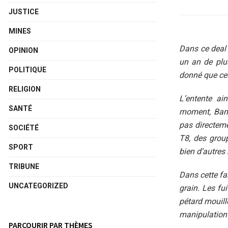
JUSTICE
MINES
Dans ce deal s
OPINION
un an de plu
POLITIQUE
donné que ces
RELIGION
L’entente ai
SANTÉ
moment, Bano
pas directeme
SOCIÉTÉ
T8, des group
SPORT
bien d’autres
TRIBUNE
Dans cette far
UNCATEGORIZED
grain. Les fu
pétard mouill
manipulation
PARCOURIR PAR THÈMES