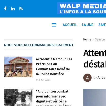
ACCUEIL
LA UNE
SAN
Home
Opinion
NOUS VOUS RECCOMMANDONS EGALEMENT
Atten
Accident à Mamou : Les
désta
Précisions du
Commissaire Kolié de
la Police Routière
by
Aliou
1 AN AGO
*Alidjou, ton combat
pour informer avec
dignité et vérité ne