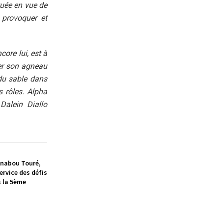
uée en vue de
 provoquer et
core lui, est à
her son agneau
 du sable dans
s rôles. Alpha
alein Diallo
nabou Touré,
ervice des défis
s la 5ème