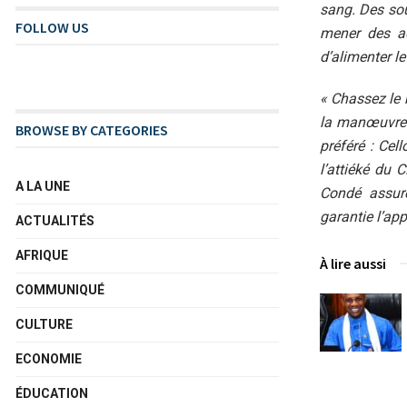
sang. Des so
FOLLOW US
mener des ac
d’alimenter l
« Chassez le n
la manœuvre. 
BROWSE BY CATEGORIES
préféré : Cel
l’attiéké du 
A LA UNE
Condé assur
garantie l’ap
ACTUALITÉS
AFRIQUE
À lire aussi
COMMUNIQUÉ
CULTURE
ECONOMIE
ÉDUCATION