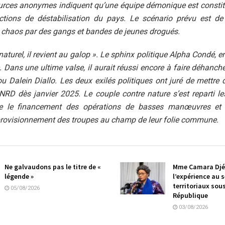
urces anonymes indiquent qu’une équipe démonique est constit
tions de déstabilisation du pays. Le scénario prévu est de
e chaos par des gangs et bandes de jeunes drogués.
aturel, il revient au galop ». Le sphinx politique Alpha Condé, en
Dans une ultime valse, il aurait réussi encore à faire déhanc
lou Dalein Diallo. Les deux exilés politiques ont juré de mettre
CNRD dès janvier 2025. Le couple contre nature s’est reparti le
e le financement des opérations de basses manœuvres et D
provisionnement des troupes au champ de leur folie commune.
Ne galvaudons pas le titre de «
Mme Camara Djé
légende »
l’expérience au s
territoriaux sou
05/08/2026
République
03/08/2026