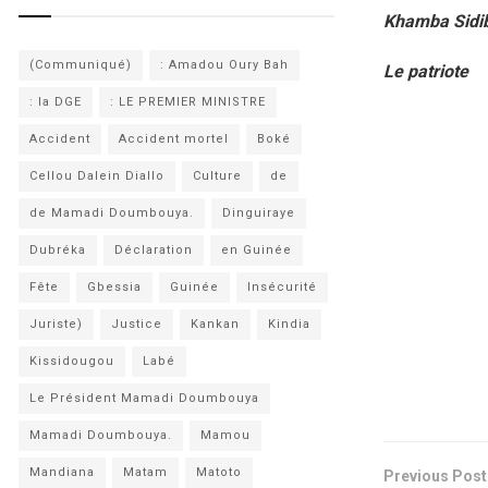
Khamba Sidi
(Communiqué)
: Amadou Oury Bah
Le patriote
: la DGE
: LE PREMIER MINISTRE
Accident
Accident mortel
Boké
Cellou Dalein Diallo
Culture
de
de Mamadi Doumbouya.
Dinguiraye
Dubréka
Déclaration
en Guinée
Fête
Gbessia
Guinée
Insécurité
Juriste)
Justice
Kankan
Kindia
Kissidougou
Labé
Le Président Mamadi Doumbouya
Mamadi Doumbouya.
Mamou
Mandiana
Matam
Matoto
Previous Post