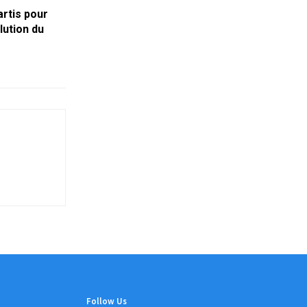
artis pour
lution du
Follow Us