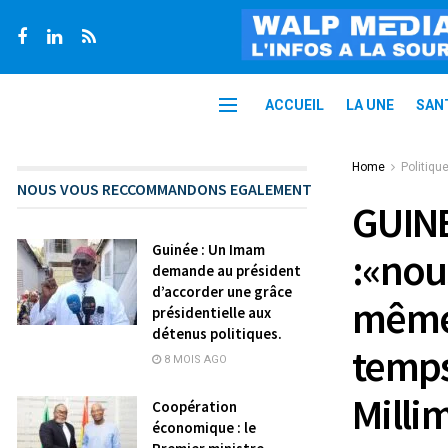
ACCUEIL
LA UNE
SAN
Home
Politiqu
NOUS VOUS RECCOMMANDONS EGALEMENT
GUINE
Guinée : Un Imam
:«nou
demande au président
d’accorder une grâce
même 
présidentielle aux
détenus politiques.
temps
8 MOIS AGO
Milli
Coopération
économique : le