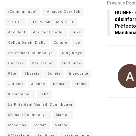
Previous Post
GUINEE- 
(Communiqué)
: Amadou Oury Bah
désinform
: la DGE
: LE PREMIER MINISTRE
Préfector
Mandiana
Accident
Accident mortel
Boké
Cellou Dalein Diallo
Culture
de
de Mamadi Doumbouya.
Dinguiraye
Dubréka
Déclaration
en Guinée
Fête
Gbessia
Guinée
Insécurité
Juriste)
Justice
Kankan
Kindia
Kissidougou
Labé
Le Président Mamadi Doumbouya
Mamadi Doumbouya.
Mamou
Mandiana
Matam
Matoto
N’Zérékoré
Politique
présidentielle