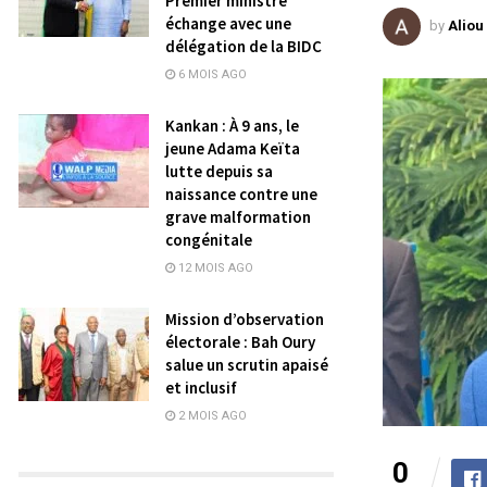
Premier ministre
échange avec une
by
Aliou
délégation de la BIDC
6 MOIS AGO
Kankan : À 9 ans, le
jeune Adama Keïta
lutte depuis sa
naissance contre une
grave malformation
congénitale
12 MOIS AGO
Mission d’observation
électorale : Bah Oury
salue un scrutin apaisé
et inclusif
2 MOIS AGO
0