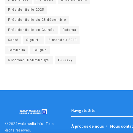
Présidentielle 2025
Présidentielle du 28 décembre
Présidentielle en Guinée
Ratoma
Santé
Siguiri :
Simandou 2040
Tombolia
Tougué
à Mamadi Doumbouya.
𝐂𝐨𝐧𝐚𝐤𝐫𝐲
Navigate Site
© 2024
walpmedia.info
- Tous
À propos de nous
Nous conta
droits réservés
.