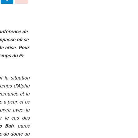
conférence de
impasse où se
te crise. Pour
temps du Pr
t la situation
temps d’Alpha
vernance et la
e a peur, et ce
uivre avec la
r le cas des
lo Bah
, parce
ce du doute au