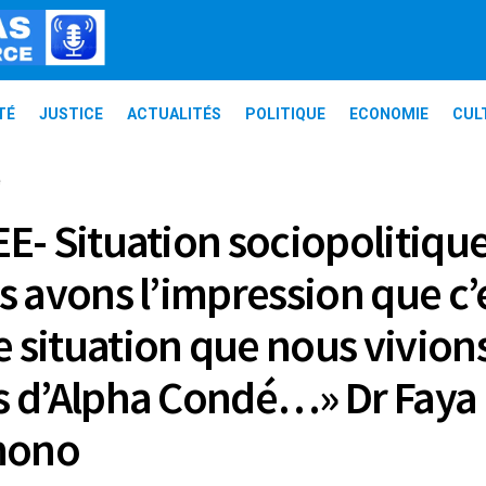
TÉ
JUSTICE
ACTUALITÉS
POLITIQUE
ECONOMIE
CUL
e
E- Situation sociopolitiqu
s avons l’impression que c’e
situation que nous vivion
 d’Alpha Condé…» Dr Faya
mono