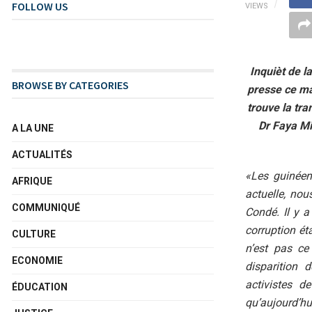
FOLLOW US
VIEWS
Inquièt de l
BROWSE BY CATEGORIES
presse ce ma
trouve la tra
Dr Faya Mi
A LA UNE
ACTUALITÉS
«Les guinéens
AFRIQUE
actuelle, no
COMMUNIQUÉ
Condé. Il y a
corruption éta
CULTURE
n’est pas ce
ECONOMIE
disparition 
activistes de
ÉDUCATION
qu’aujourd’hu