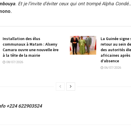
mbouya
. Et je l’invite d’éviter ceux qui ont trompé Alpha Condé…
imono.
Installation des élus
La Guinée signe
communaux à Matam : Alseny
retour au sein d
Camara ouvre une nouvelle ère
des autorités él
à la tête de la mairie
africaines après
d’absence
08/07/2026
06/07/2026
nfo +224 622903524