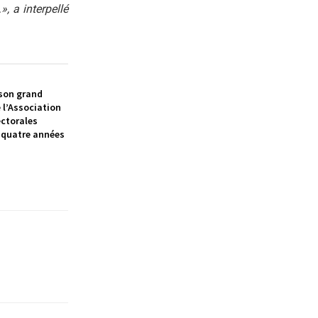
», a interpellé
 son grand
e l’Association
ectorales
 quatre années