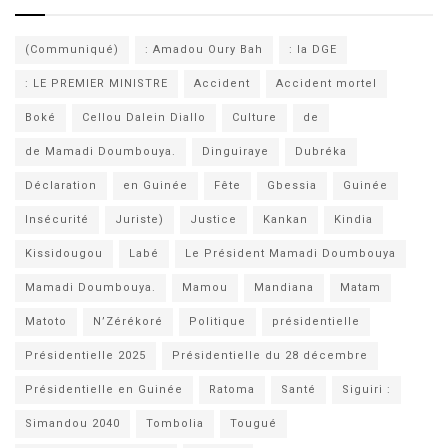
(Communiqué)
: Amadou Oury Bah
: la DGE
: LE PREMIER MINISTRE
Accident
Accident mortel
Boké
Cellou Dalein Diallo
Culture
de
de Mamadi Doumbouya.
Dinguiraye
Dubréka
Déclaration
en Guinée
Fête
Gbessia
Guinée
Insécurité
Juriste)
Justice
Kankan
Kindia
Kissidougou
Labé
Le Président Mamadi Doumbouya
Mamadi Doumbouya.
Mamou
Mandiana
Matam
Matoto
N’Zérékoré
Politique
présidentielle
Présidentielle 2025
Présidentielle du 28 décembre
Présidentielle en Guinée
Ratoma
Santé
Siguiri :
Simandou 2040
Tombolia
Tougué