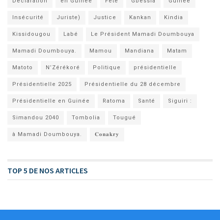
Déclaration
en Guinée
Fête
Gbessia
Guinée
Insécurité
Juriste)
Justice
Kankan
Kindia
Kissidougou
Labé
Le Président Mamadi Doumbouya
Mamadi Doumbouya.
Mamou
Mandiana
Matam
Matoto
N’Zérékoré
Politique
présidentielle
Présidentielle 2025
Présidentielle du 28 décembre
Présidentielle en Guinée
Ratoma
Santé
Siguiri :
Simandou 2040
Tombolia
Tougué
à Mamadi Doumbouya.
𝐂𝐨𝐧𝐚𝐤𝐫𝐲
TOP 5 DE NOS ARTICLES