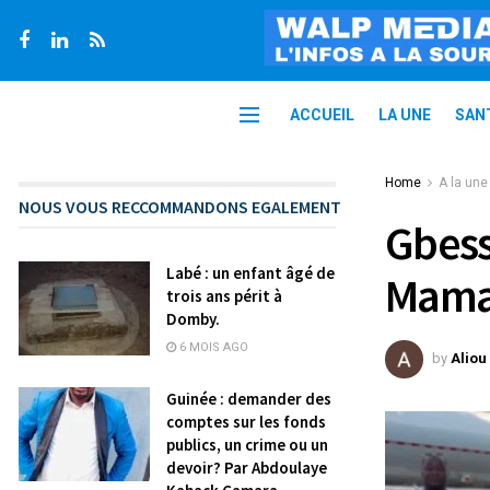
ACCUEIL
LA UNE
SAN
Home
A la une
NOUS VOUS RECCOMMANDONS EGALEMENT
Gbess
Labé : un enfant âgé de
Mamad
trois ans périt à
Domby.
6 MOIS AGO
by
Aliou
Guinée : demander des
comptes sur les fonds
publics, un crime ou un
devoir? Par Abdoulaye