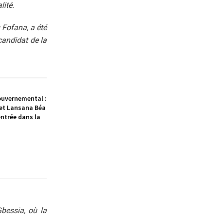
lité.
Fofana, a été
candidat de la
uvernemental :
et Lansana Béa
entrée dans la
bessia, où la