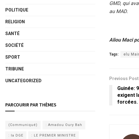
GMD, qui avai
POLITIQUE
au MAD.
RELIGION
SANTÉ
Aliou Maci p
SOCIÉTÉ
Tags:
elu Mai
SPORT
TRIBUNE
Previous Post
UNCATEGORIZED
Guinée: 9
exigent l
forcées.
PARCOURIR PAR THÈMES
(Communiqué)
: Amadou Oury Bah
: la DGE
: LE PREMIER MINISTRE