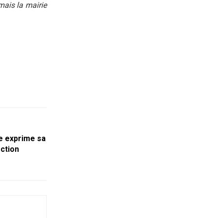
mais la mairie
e exprime sa
ection