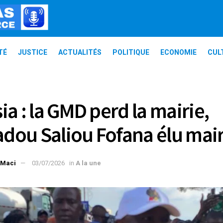
TÉ
JUSTICE
ACTUALITÉS
POLITIQUE
ECONOMIE
CUL
ia : la GMD perd la mairie,
ou Saliou Fofana élu mai
 Maci
03/07/2026
in
A la une