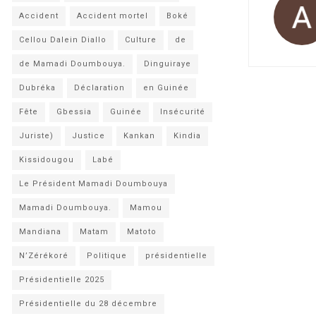
Accident
Accident mortel
Boké
Cellou Dalein Diallo
Culture
de
de Mamadi Doumbouya.
Dinguiraye
Dubréka
Déclaration
en Guinée
Fête
Gbessia
Guinée
Insécurité
Juriste)
Justice
Kankan
Kindia
Kissidougou
Labé
Le Président Mamadi Doumbouya
Mamadi Doumbouya.
Mamou
Mandiana
Matam
Matoto
N’Zérékoré
Politique
présidentielle
Présidentielle 2025
Présidentielle du 28 décembre