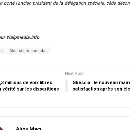
t porté l’ancien président de la délégation spéciale, cède désor
our Walpmedia.info
re
Gbessia le candidat
Next Post
,3 millions de voix libres
Gbessia : le nouveau mair
a vérité sur les disparitions
satisfaction après son él
Aliou Maci