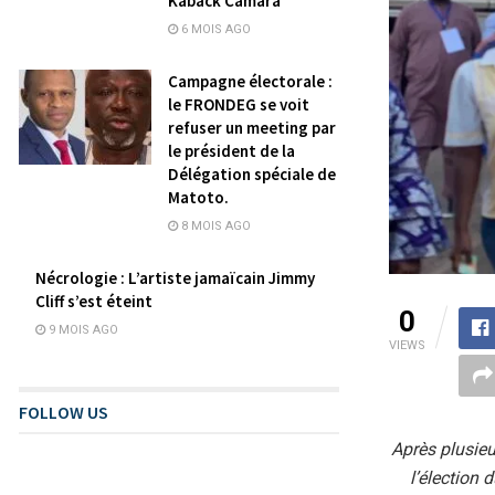
Kaback Camara
6 MOIS AGO
Campagne électorale :
le FRONDEG se voit
refuser un meeting par
le président de la
Délégation spéciale de
Matoto.
8 MOIS AGO
Nécrologie : L’artiste jamaïcain Jimmy
Cliff s’est éteint
0
9 MOIS AGO
VIEWS
FOLLOW US
Après plusieu
l’élection